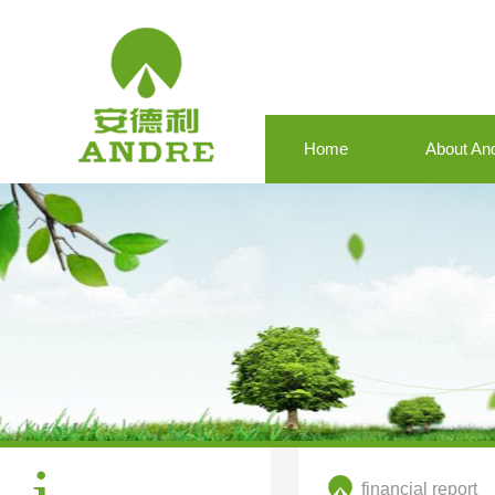
Home
About An
financial report