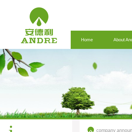
Home
About An
company annou